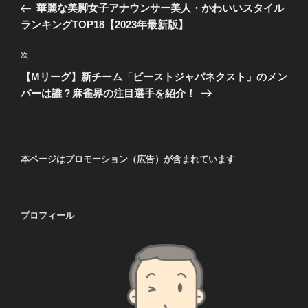
の
華麗な美脚女子アナウンサー美人・かわいいスタイル
ナ
投
ランキングTOP18【2023年最新版】
ビ
稿
ゲ
次
次
の
ー
【Mリーグ】新チーム「ビーストジャパネクスト」のメン
投
シ
バーは誰？麻雀界の注目選手を紹介！
稿
ョ
ン
本ページはプロモーション（広告）が含まれています
プロフィール