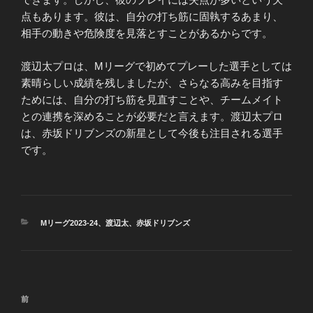
点もあります。彼は、自分の打ち筋に固執するあまり、
相手の動きや危険度を見落とすことがあるからです。
渡辺太プロは、Mリーグで初めてプレーした選手としては
素晴らしい成績を残しましたが、さらなる高みを目指す
ためには、自分の打ち筋を見直すことや、チームメイト
との連携を深めることが必要だと言えます。渡辺太プロ
は、赤坂ドリブンズの新星として今後も注目される選手
です。
カ
Mリーグ2023-24
、
渡辺太
、
赤坂ドリブンズ
テ
ゴ
リ
ー
投
前
前
稿