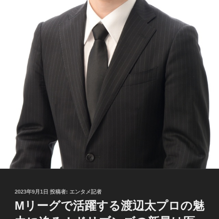
投
2023年9月1日
投稿者:
エンタメ記者
稿
Mリーグで活躍する渡辺太プロの魅
日: