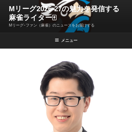
コ
Mリーグ2026-27の魅力を発信する
ン
麻雀ライター🀄️
テ
ン
Mリーグｰファン（麻雀）のニュースをお届けする
ツ
へ
メニュー
ス
キ
ッ
プ