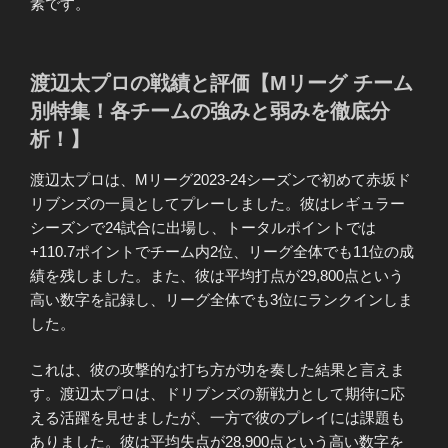
素です。
渡辺太プロの戦績と評価【Mリーグ チーム
別特集！各チームの強みと弱みを徹底分
析！】
渡辺太プロは、Mリーグ2023-24シーズンで初めて赤坂ド
リブンズの一員としてプレーしました。彼はレギュラー
シーズンで24試合に出場し、トータルポイントでは
+110.7ポイントでチーム内2位、リーグ全体でも11位の成
績を残しました。また、彼は平均打点が29,800点という
高い数字を記録し、リーグ全体でも3位にランクインしま
した。
これは、彼の攻撃的な打ち方が功を奏した結果と言えま
す。渡辺太プロは、ドリブンズの新戦力として期待に応
える活躍を見せましたが、一方で彼のプレイには課題も
ありました。彼は平均失点が28,900点という高い数字を