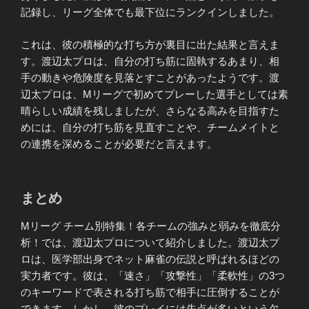
記録し、リーグ全体でも最下位にランクインしました。
これは、彼の積極的な打ち方が裏目に出た結果と言えま
す。渡辺太プロは、自分の打ち筋に固執するあまり、相
手の動きや危険度を見落とすことがあったようです。渡
辺太プロは、Mリーグで初めてプレーした選手としては素
晴らしい成績を残しましたが、さらなる高みを目指すた
めには、自分の打ち筋を見直すことや、チームメイトと
の連携を深めることが必要だと言えます。
まとめ
Mリーグ チーム別特集！各チームの強みと弱みを徹底分
析！では、渡辺太プロについて紹介しました。渡辺太プ
ロは、医学部出身でネット麻雀の伝説と呼ばれるほどの
実力者です。彼は、「速さ」「攻撃性」「柔軟性」の3つ
のキーワードで表される打ち筋で相手に圧倒することが
できます。しかし、彼のプレイには失点が多いという欠