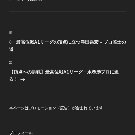
テ
ゴ
リ
ー
投
前
前
稿
の
最高位戦A1リーグの頂点に立つ津田岳宏 – プロ雀士の
ナ
投
道
ビ
稿
ゲ
次
次
の
ー
【頂点への挑戦】最高位戦A1リーグ・水巻渉プロに迫
投
シ
る！
稿
ョ
ン
本ページはプロモーション（広告）が含まれています
プロフィール