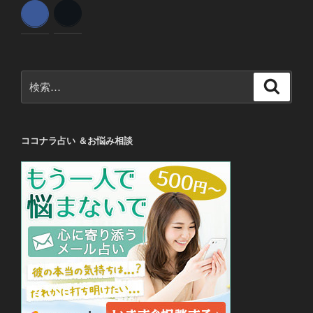
検
検
索
索:
ココナラ占い ＆お悩み相談