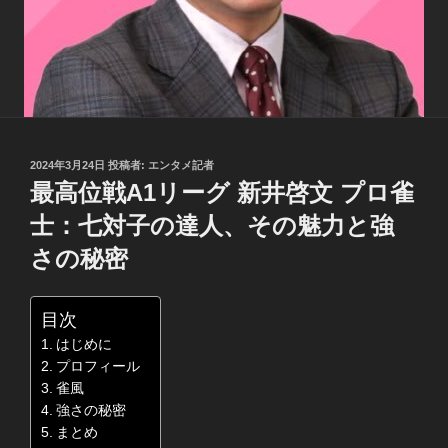
投
2024年3月24日
投稿者:
エンタメ記者
稿
最高位戦A1リーグ 新井啓文 プロ雀
日:
士：七対子の達人、その魅力と強
さの秘密
目次
はじめに
プロフィール
雀風
強さの秘密
まとめ