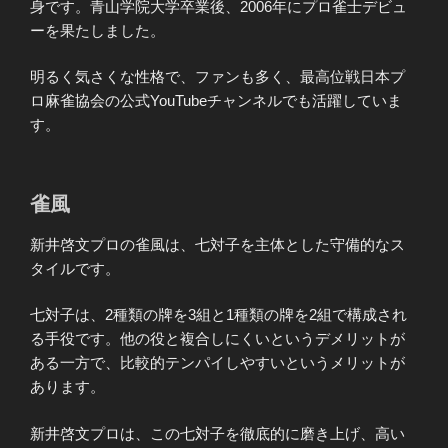
身です。青山学院大学卒業後、2006年にプロ雀士デビュ
ーを果たしました。
明るく気さくな性格で、ファンも多く、最高位戦日本プ
ロ麻雀協会の公式YouTubeチャンネルでも活躍していま
す。
雀風
新井啓文プロの雀風は、七対子を主体とした守備的なス
タイルです。
七対子は、2種類の牌を3組と1種類の牌を2組で構成され
る手役です。他の役と複合しにくいというデメリットが
ある一方で、比較的テンパイしやすいというメリットが
あります。
新井啓文プロは、この七対子を徹底的に磨き上げ、高い