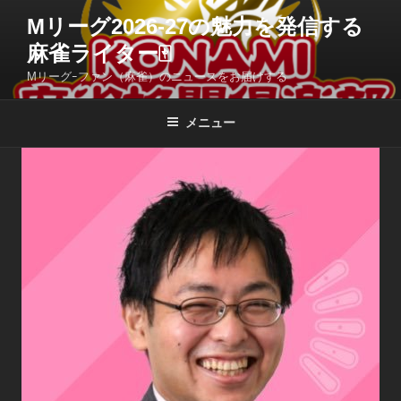
コ
Mリーグ2026-27の魅力を発信する
ン
麻雀ライター🀄️
テ
ン
Mリーグｰファン（麻雀）のニュースをお届けする
ツ
へ
メニュー
ス
キ
ッ
プ