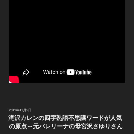
投
2019年11月5日
稿
滝沢カレンの四字熟語不思議ワードが人気
日:
の原点～元バレリーナの母宮沢さゆりさん