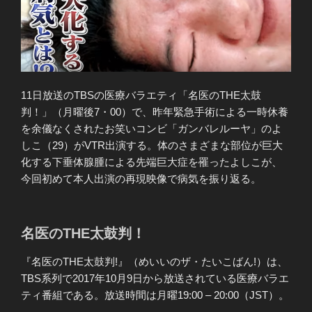
11日放送のTBSの医療バラエティ「名医のTHE太鼓
判！」（月曜後7・00）で、昨年緊急手術による一時休養
を余儀なくされたお笑いコンビ「ガンバレルーヤ」のよ
しこ（29）がVTR出演する。体のさまざまな部位が巨大
化する下垂体腺腫による先端巨大症を罹ったよしこが、
今回初めて本人出演の再現映像で病気を振り返る。
名医のTHE太鼓判！
『名医のTHE太鼓判!』（めいいのザ・たいこばん!）は、
TBS系列で2017年10月9日から放送されている医療バラエ
ティ番組である。放送時間は月曜19:00 – 20:00（JST）。