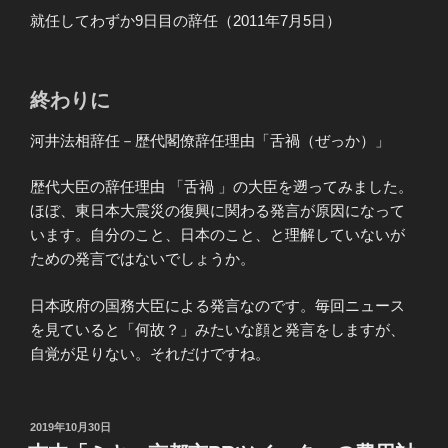
就任してわずか9日目の辞任（2011年7月5日）
終わりに
河井法相辞任－歴代閣僚辞任理由「舌禍（ぜっか）」
歴代大臣の辞任理由 「舌禍 」の大臣を遡ってみました。
ほぼ、東日本大震災の復興に関わる発言が原因になって
います。自分のこと、日本のこと、と理解していないが
ための発言ではないでしょうか。
日本政府の国務大臣による発言なのです。毎回ニュース
を見ていると「何故？」みたいな顔と発言をしますが、
自覚が足りない。それだけですね。
投
2019年10月30日
稿