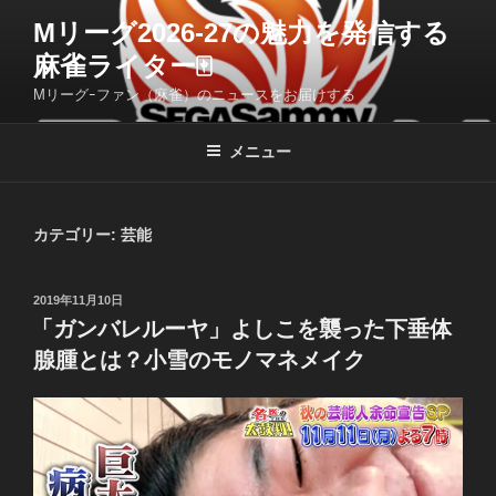
コ
Mリーグ2026-27の魅力を発信する
ン
麻雀ライター🀄️
テ
ン
Mリーグｰファン（麻雀）のニュースをお届けする
ツ
へ
メニュー
ス
キ
ッ
カテゴリー:
芸能
プ
投
2019年11月10日
稿
「ガンバレルーヤ」よしこを襲った下垂体
日:
腺腫とは？小雪のモノマネメイク