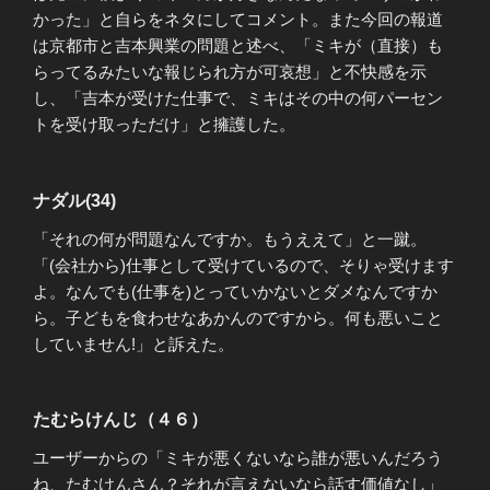
かった」と自らをネタにしてコメント。また今回の報道
は京都市と吉本興業の問題と述べ、「ミキが（直接）も
らってるみたいな報じられ方が可哀想」と不快感を示
し、「吉本が受けた仕事で、ミキはその中の何パーセン
トを受け取っただけ」と擁護した。
ナダル(34)
「それの何が問題なんですか。もうええて」と一蹴。
「(会社から)仕事として受けているので、そりゃ受けます
よ。なんでも(仕事を)とっていかないとダメなんですか
ら。子どもを食わせなあかんのですから。何も悪いこと
していません!」と訴えた。
たむらけんじ（４６）
ユーザーからの「ミキが悪くないなら誰が悪いんだろう
ね、たむけんさん？それが言えないなら話す価値なし」