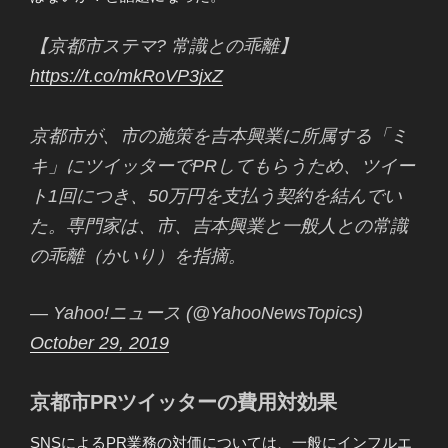
【京都市ステマ? 常識との乖離】
https://t.co/mkRoVP3jxZ
京都市が、市の施策を吉本興業に所属する「ミ
キ」にツイッターでPRしてもらうため、ツイー
ト1回につき、50万円を支払う契約を結んでい
た。専門家は、市、吉本興業と一般人との常識
の乖離（かいり）を指摘。
— Yahoo!ニュース (@YahooNewsTopics)
October 29, 2019
京都市PRツイッターの費用対効果
SNSによるPR業務の対価については、一般にインフルエ