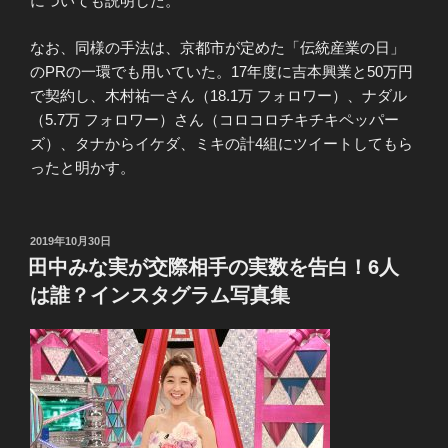
についても説明した。
なお、同様の手法は、京都市が定めた「伝統産業の日」
のPRの一環でも用いていた。17年度に吉本興業と50万円
で契約し、木村祐一さん（18.1万 フォロワー）、ナダル
（5.7万 フォロワー）さん（コロコロチキチキペッパー
ズ）、タナからイケダ、ミキの計4組にツイートしてもら
ったと明かす。
投
2019年10月30日
稿
田中みな実が交際相手の実数を告白！6人
日:
は誰？インスタグラム写真集