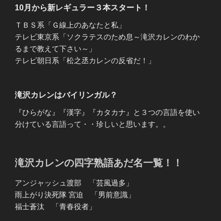
10月から新レギュラー３本スタート！
ＴＢＳ系「Ｇ線上のあなたと私」
テレビ東京系「ソクラテスのため息～滝沢カレンのわか
るまで教えて下さい～」
テレビ朝日系「松之丞カレンの反省だ！」
滝沢カレンはバイリンガル？
『ひらがな』『漢字』『カタカナ』と３つの言語を使い
分けている言語って・・珍しいと思います。。
滝沢カレンの四字熟語あだ名一覧！！
アンジャッシュ渡部 「芸風過多」
雨上がり決死隊 宮迫 「男前意識」
福士蒼汰 「青春役者」