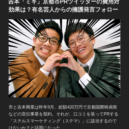
吉本「ミキ」京都市PRツイッターの費用対
日:
効果は？有名芸人からの擁護発言フォロー
市と吉本興業は昨年9月、総額420万円で京都国際映画祭
などの宣伝事業を契約。それが、口コミを装ってPRする
「ステルスマーケティング（ステマ）」に該当するので
はないか？と話題になった。