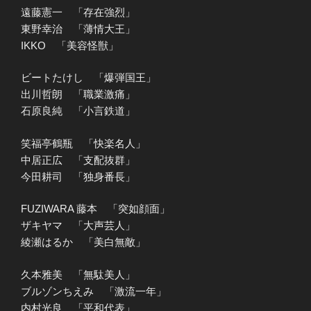
遠藤憲一 「存在強烈」
東野幸治 「薄情大王」
IKKO 「美容怪獣」
ビートたけし 「爆弾国王」
出川哲朗 「職業激痛」
石原良純 「小言鉄道」
笑福亭鶴瓶 「快楽名人」
中居正広 「支配抜群」
今田耕司 「独身番長」
FUZIWARA 藤本 「突如顔面」
ザキヤマ 「大声芸人」
綾瀬はるか 「美白無敵」
久本雅美 「無駄美人」
ブルゾンちえみ 「激流一年」
内村光良 「平和代表」