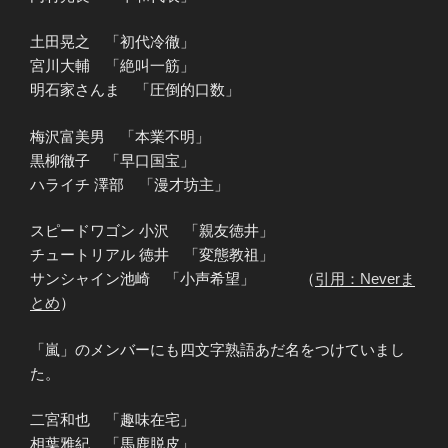
土田晃之 「初代冷徹」
宮川大輔 「絶叫一筋」
明石家さんま 「圧倒的口数」
梅沢富美男 「本業不明」
黒柳徹子 「早口国宝」
ハライチ 澤部 「漫才坊主」
スピードワゴン 小沢 「親友徳井」
チュートリアル 徳井 「変態教祖」
サンシャイン池崎 「小声希望」 （
引用：Neverま
とめ
）
「嵐」のメンバーにも四文字熟語あだ名をつけていまし
た。
二宮和也 「趣味在宅」
相葉雅紀 「馬鹿脱皮」