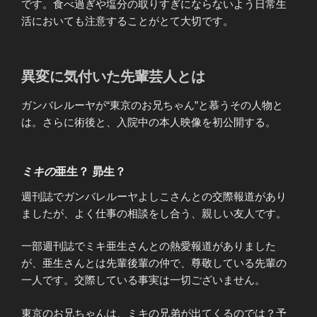
です。食べ過ぎや塩分の取りすぎにならないよう日常生
活においても注意することがとて大切です。
異変に気付いた先輩芸人とは
ガンバレルーヤが“東京のお兄ちゃん”と慕うその人物と
は。さらに術後と、入院中の本人映像を初公開する。
ミキの
亜生？ 昴生？
週刊誌でガンバレルーヤよしこさんとの交際報道があり
ましたが、よく仕事の相談をし合う、親しい友人です。
一部週刊誌でミキ亜生さんとの熱愛報道がありました
が、亜生さんとは先輩後輩の仲で、尊敬している先輩の
一人です。交際している事実は一切ございません。
東京のお兄ちゃんは、ミキの兄弟が出てくるのでは？予