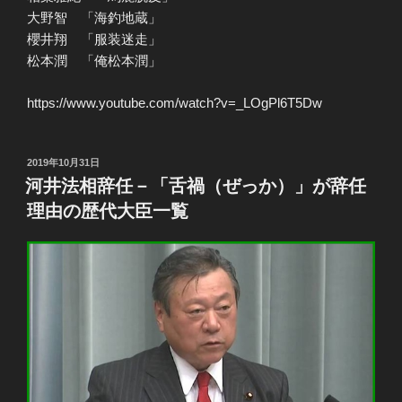
大野智 「海釣地蔵」
櫻井翔 「服装迷走」
松本潤 「俺松本潤」
https://www.youtube.com/watch?v=_LOgPl6T5Dw
投
2019年10月31日
稿
河井法相辞任－「舌禍（ぜっか）」が辞任
日:
理由の歴代大臣一覧