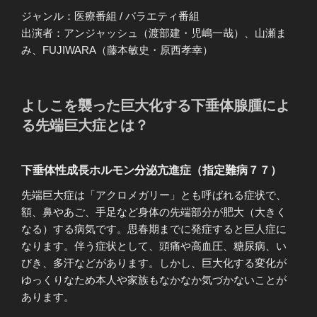
ジャンル：医療番組 / バラエティ番組
出演者：アンジャッシュ（渡部建・児嶋一哉）、山瀬ま
み、FUJIWARA（藤本敏史・原西孝幸）
よしこを襲った巨大化する下垂体腺腫によ
る先端巨大症とは？
下垂体性成長ホルモン分泌亢進症（指定難病７７）
先端巨大症は「アクロメガリー」とも呼ばれる症状で、
額、鼻やあご、手足など身体の先端部分が肥大（大きく
なる）する病気です。思春期までに発症すると巨人症に
なります。伴う症状として、頭痛や高血圧、糖尿病、い
びき、多汗などがあります。しかし、巨大化する変化が
ゆっくりなため本人や家族もなかなか気づかないことが
あります。