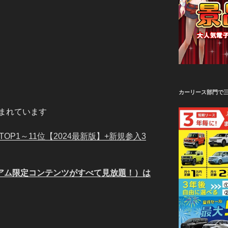
カーリース部門で
まれています
OP1～11位【2024最新版】+新規参入3
ミアム限定コンテンツがすべて見放題！）は