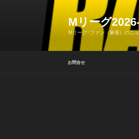
コ
ン
テ
Mリーグ202
ン
Mリーグｰファン（麻雀）のニ
ツ
へ
ス
キ
お問合せ
ッ
プ