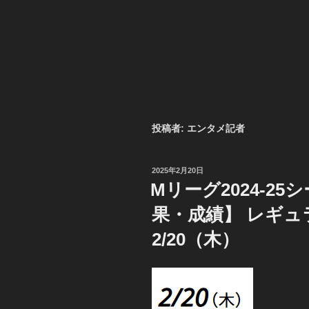
投稿者:
エンタメ記者
投
2025年2月20日
稿
Mリーグ2024-2
日:
果・成績】 レギ
2/20（木）