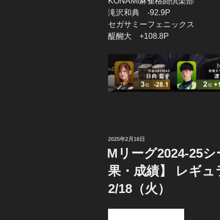
KONAMI麻雀格闘倶楽部
滝沢和典 -92.9P
セガサミーフェニックス
醍醐大 +108.8P
投
2025年2月18日
稿
Mリーグ2024-2
日:
果・成績】 レギ
2/18（火）