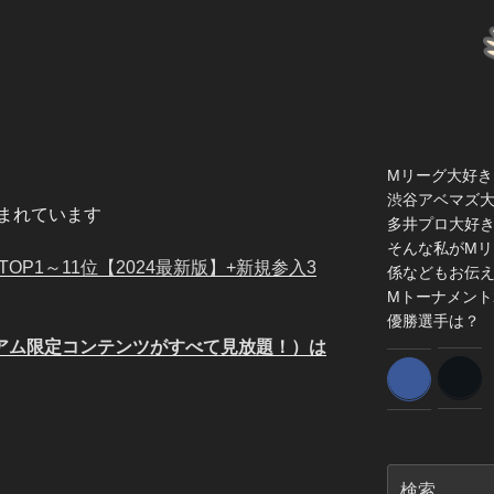
Mリーグ大好き
渋谷アベマズ
まれています
多井プロ大好
そんな私がMリ
OP1～11位【2024最新版】+新規参入3
係などもお伝
Mトーナメント
優勝選手は？
ミアム限定コンテンツがすべて見放題！）は
検