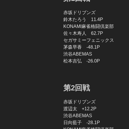
赤坂ドリブンズ
鈴木たろう 11.4P
KONAMI麻雀格闘倶楽部
佐々木寿人 62.7P
セガサミーフェニックス
茅森早香 -48.1P
渋谷ABEMAS
松本吉弘 -26.0P
第2回戦
赤坂ドリブンズ
渡辺太 +12.2P
渋谷ABEMAS
日向藍子 -28.1P