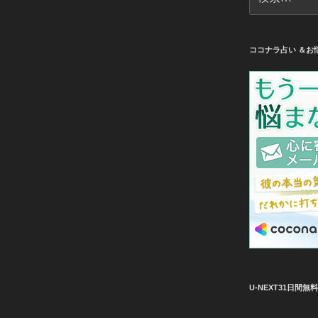
索:
ココナラ占い ＆お
U-NEXT31日間