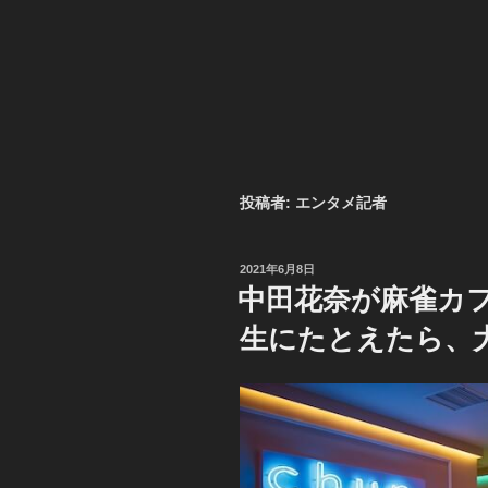
投稿者:
エンタメ記者
投
2021年6月8日
稿
中田花奈が麻雀カフ
日:
生にたとえたら、