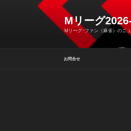
コ
ン
テ
Mリーグ202
ン
Mリーグｰファン（麻雀）のニ
ツ
へ
ス
キ
お問合せ
ッ
プ