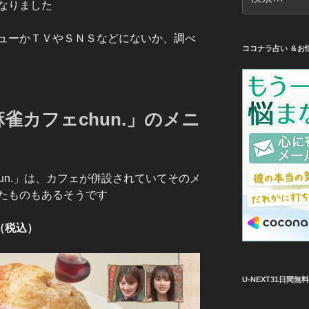
索:
なりました
ューかＴＶやＳＮＳなどにないか、調べ
ココナラ占い ＆お
雀カフェchun.」のメニ
un.」は、カフェが併設されていてそのメ
たものもあるそうです
（税込）
U-NEXT31日間