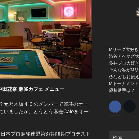
Mリーグ大好き
渋谷アベマズ
多井プロ大好
そんな私がMリ
係などもお伝
Mトーナメント
中田花奈 麻雀カフェ メニュー
優勝選手は？
？元乃木坂４６のメンバーで雀荘のオー
いましたが、とうとう麻雀Cafeをオー
検
9日日本プロ麻雀連盟第37期後期プロテスト