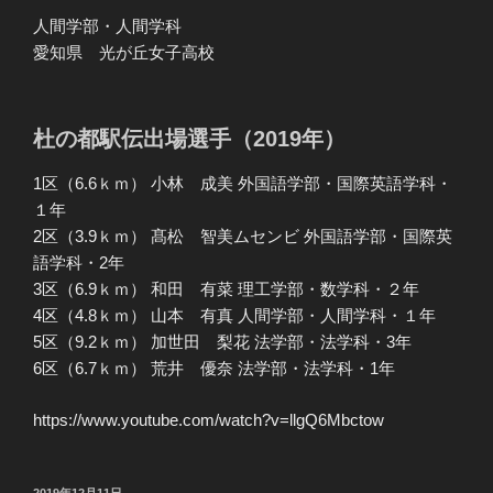
人間学部・人間学科
愛知県 光が丘女子高校
杜の都駅伝出場選手（2019年）
1区（6.6ｋｍ） 小林 成美 外国語学部・国際英語学科・
１年
2区（3.9ｋｍ） 髙松 智美ムセンビ​ 外国語学部・国際英
語学科・2年
3区（6.9ｋｍ） 和田 有菜 理工学部・数学科・２年
4区（4.8ｋｍ） 山本 有真 人間学部・人間学科・１年
5区（9.2ｋｍ） 加世田 梨花 法学部・法学科・3年
6区（6.7ｋｍ） 荒井 優奈 法学部・法学科・1年
https://www.youtube.com/watch?v=llgQ6Mbctow
投
2019年12月11日