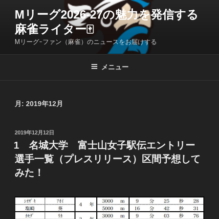
コ
Mリーグ2026-27の魅力を発信する
ン
麻雀ライター🀄️
テ
ン
Mリーグｰファン（麻雀）のニュースをお届けする
ツ
へ
メニュー
ス
キ
ッ
月:
2019年12月
プ
投
2019年12月12日
稿
1 名城大学 富士山女子駅伝エントリー
日:
選手一覧（プレスリリース）区間予想して
みた！