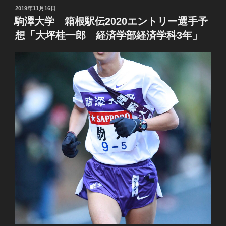
投
2019年11月16日
稿
駒澤大学 箱根駅伝2020エントリー選手予
日:
想「大坪桂一郎 経済学部経済学科3年」