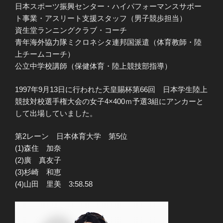
日本スポーツ振興センター・ハイパフォーマンスサポー
ト事業・アスリート支援スタッフ（男子競歩担当）
資生堂ランニングクラブ・コーチ
青年海外協力隊ミクロネシタ連邦国派遣（体育教師・陸
上チームコーチ）
公立中学校講師（保健体育・陸上競技部指導）
1997年9月13日に行われた天皇賜杯第66回 日本学生陸上
競技対校選手権大会の女子4×400ｍ予選3組にアンカーと
して出場していました。
第2レーン 日本体育大学 第5位
(1)森住 加奈
(2)廣 真友子
(3)杉崎 和恵
(4)山田 里美 3:58.58