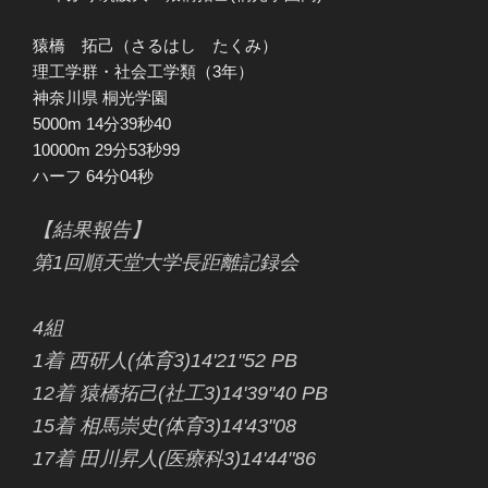
猿橋 拓己（さるはし たくみ）
理工学群・社会工学類（3年）
神奈川県 桐光学園
5000m 14分39秒40
10000m 29分53秒99
ハーフ 64分04秒
【結果報告】
第1回順天堂大学長距離記録会
4組
1着 西研人(体育3)14'21"52 PB
12着 猿橋拓己(社工3)14'39"40 PB
15着 相馬崇史(体育3)14'43"08
17着 田川昇人(医療科3)14'44"86