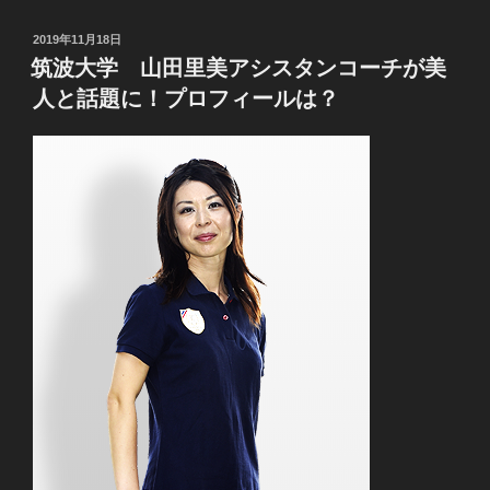
投
2019年11月18日
稿
筑波大学 山田里美アシスタンコーチが美
日:
人と話題に！プロフィールは？