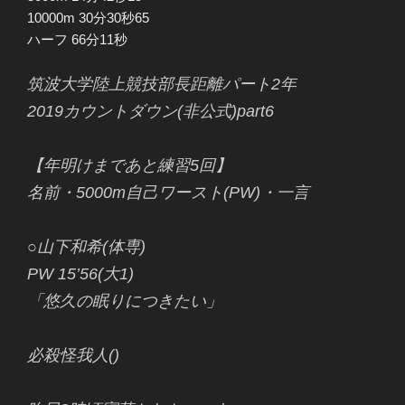
10000m 30分30秒65
ハーフ 66分11秒
筑波大学陸上競技部長距離パート2年
2019カウントダウン(非公式)part6
【年明けまであと練習5回】
名前・5000m自己ワースト(PW)・一言
○山下和希(体専)
PW 15’56(大1)
「悠久の眠りにつきたい」
必殺怪我人()