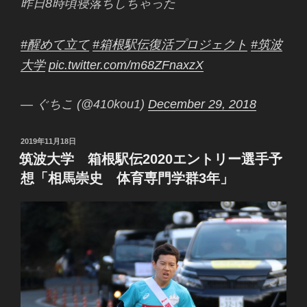
昨日8時頃寝落ちしちゃった
#醒めて立て
#箱根駅伝復活プロジェクト
#筑波
大学
pic.twitter.com/m68ZFnaxzX
— ぐちこ (@410kou1)
December 29, 2018
投
2019年11月18日
稿
筑波大学 箱根駅伝2020エントリー選手予
日:
想「相馬崇史 体育専門学群3年」