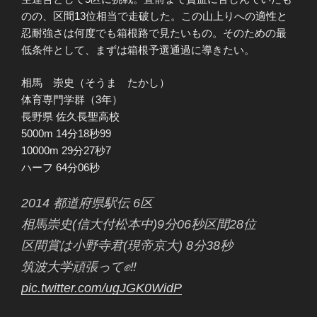
のの、区間13位相当で走破した。この山上りへの適性と
忍耐強さは何度でも箱根路で見たいもの。そのための最
低条件として、まずは箱根予選通過に導きたい。
相馬 崇史（そうま たかし）
体育専門学群（3年）
長野県 佐久長聖高校
5000m 14分18秒99
10000m 29分27秒7
ハーフ 64分06秒
2014 都道府県駅伝 6区
相馬崇史(信大付松本中)9分06秒区間28位
区間賞は小野寺君(現帝京大) 8分38秒
筑波大学頑張って✊‼️
pic.twitter.com/ugJGK0WidP