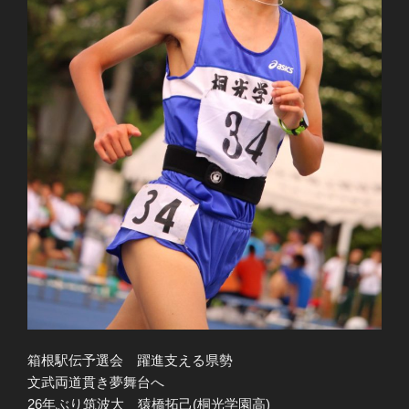
箱根駅伝予選会 躍進支える県勢
文武両道貫き夢舞台へ
26年ぶり筑波大 猿橋拓己(桐光学園高)