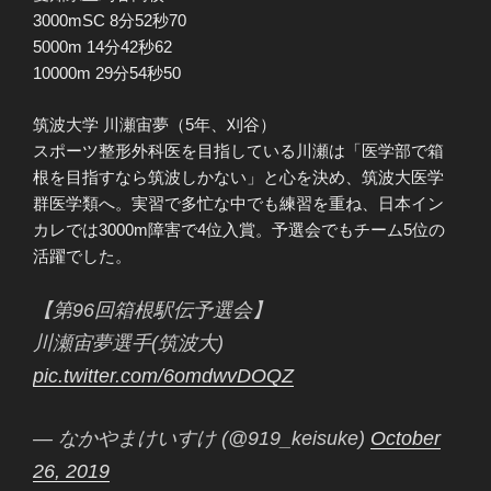
3000mSC 8分52秒70
5000m 14分42秒62
10000m 29分54秒50
筑波大学 川瀬宙夢（5年、刈谷）
スポーツ整形外科医を目指している川瀬は「医学部で箱
根を目指すなら筑波しかない」と心を決め、筑波大医学
群医学類へ。実習で多忙な中でも練習を重ね、日本イン
カレでは3000m障害で4位入賞。予選会でもチーム5位の
活躍でした。
【第96回箱根駅伝予選会】
川瀬宙夢選手(筑波大)
pic.twitter.com/6omdwvDOQZ
— なかやまけいすけ (@919_keisuke)
October
26, 2019