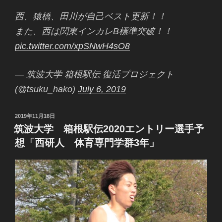
西、猿橋、田川が自己ベスト更新！！
また、西は関東インカレB標準突破！！
pic.twitter.com/xpSNwH4sO8
— 筑波大学 箱根駅伝 復活プロジェクト
(@tsuku_hako)
July 6, 2019
投
2019年11月18日
稿
筑波大学 箱根駅伝2020エントリー選手予
日:
想「西研人 体育専門学群3年」