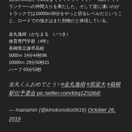
ランナーへの仲間入りを果たした。そして逆に凄いのが
トラックでは10000m30分をやっと切るレベルだというこ
と。ロードでの強さはまた別物だと体現している。
金丸逸樹（かなまる いつき）
体育専門学群（4年）
長崎県立諫早高校
5000ｍ 14分44秒96
10000ｍ 29分50秒21
ハーフ 63分53秒
金丸くんおめでとう✨
#金丸逸樹
#筑波大
#箱根
駅伝予選会
pic.twitter.com/kbq1ZSj9bE
— manamin (@kinokonoko0916)
October 26,
2019