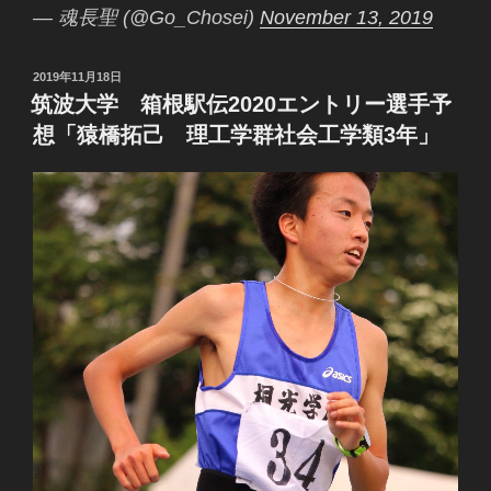
— 魂長聖 (@Go_Chosei)
November 13, 2019
投
2019年11月18日
稿
筑波大学 箱根駅伝2020エントリー選手予
日:
想「猿橋拓己 理工学群社会工学類3年」