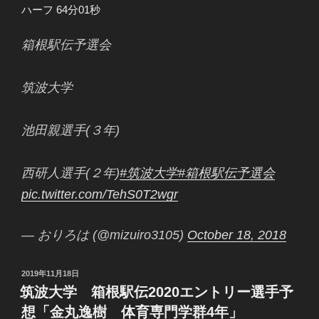
ハーフ 64分01秒
箱根駅伝予選会
筑波大学
池田親選手(３年)
西研人選手(２年)
#筑波大学
#箱根駅伝予選会
pic.twitter.com/TehS0T2wgr
— おりろは (@mizuiro3105)
October 18, 2018
投
2019年11月18日
稿
筑波大学 箱根駅伝2020エントリー選手予
日:
想「金丸逸樹 体育専門学群4年」