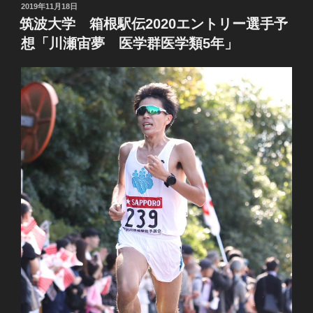
投
2019年11月18日
稿
筑波大学 箱根駅伝2020エントリー選手予
日:
想「川瀬宙夢 医学群医学類5年」