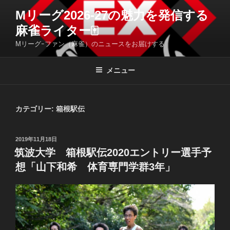
コ
Mリーグ2026-27の魅力を発信する
ン
麻雀ライター🀄️
テ
ン
Mリーグｰファン（麻雀）のニュースをお届けする
ツ
へ
メニュー
ス
キ
ッ
カテゴリー:
箱根駅伝
プ
投
2019年11月18日
稿
筑波大学 箱根駅伝2020エントリー選手予
日:
想「山下和希 体育専門学群3年」