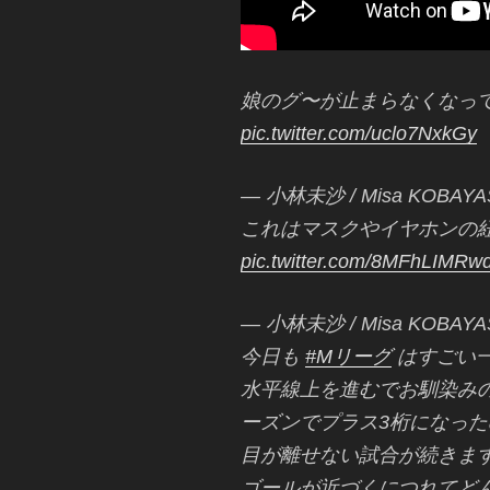
娘のグ〜が止まらなくなって
pic.twitter.com/uclo7NxkGy
— 小林未沙 / Misa KOBAYAS
これはマスクやイヤホンの
pic.twitter.com/8MFhLIMRw
— 小林未沙 / Misa KOBAYAS
今日も
#Mリーグ
はすごい
水平線上を進むでお馴染みのパ
ーズンでプラス3桁になったのは
目が離せない試合が続きま
ゴールが近づくにつれてど