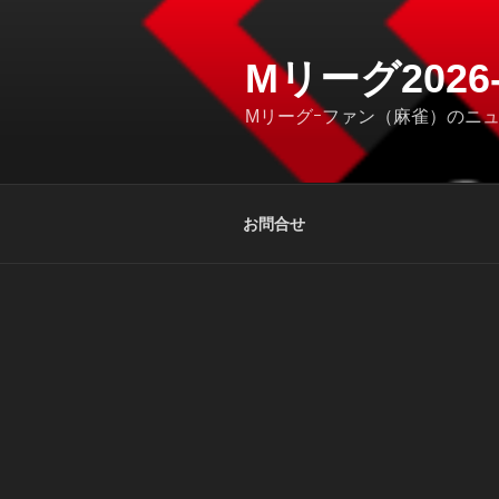
コ
ン
テ
Mリーグ202
ン
Mリーグｰファン（麻雀）のニ
ツ
へ
ス
キ
お問合せ
ッ
プ