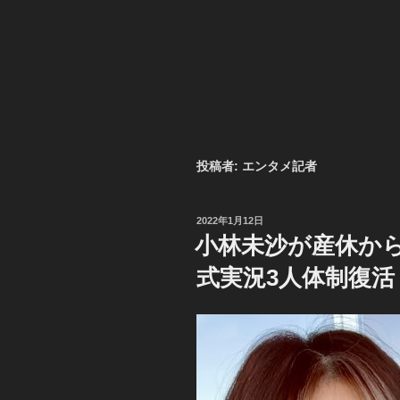
投稿者:
エンタメ記者
投
2022年1月12日
稿
小林未沙が産休か
日:
式実況3人体制復活