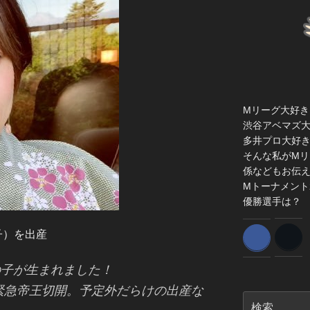
Mリーグ大好き
渋谷アベマズ
多井プロ大好
そんな私がMリ
係などもお伝
Mトーナメント
優勝選手は？
の子）を出産
女の子が生まれました！
緊急帝王切開。予定外だらけの出産な
検