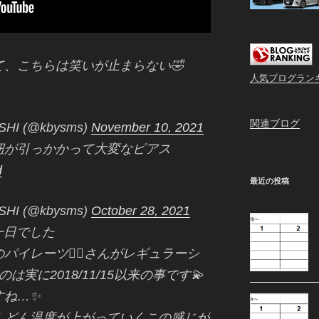
、こちらは笑いが止まらない🤣
人気ブログラン
関連ブログ
HI (@kbysms)
November 10, 2021
紐が引っかかって大変なピアス
d
最近の投稿
HI (@kbysms)
October 28, 2021
一日でした
イレーツ🏴‍☠️さんがレギュラーシ
実に2018/11/15以来の事です💫
すね…✨
んどん温度が上がっていくこの感じが