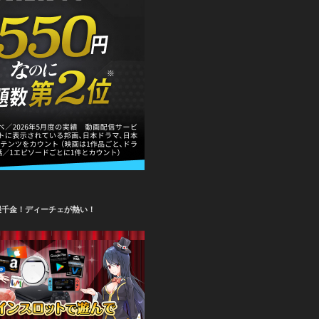
攫千金！ディーチェが熱い！