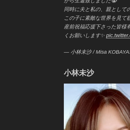
がら生還致しました😭
同時に夫と私の、親として
この子に素敵な世界を見て
産前祝福応援下さった皆様
くお願いします✨
pic.twitt
— 小林未沙 / Misa KOBAYAS
小林未沙