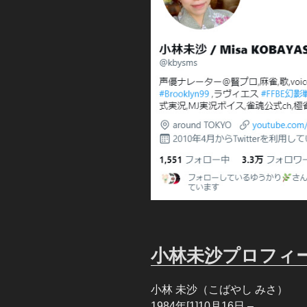
小林未沙プロフィ
小林 未沙（こばやし みさ）
1984年[1]10月16日 –