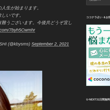
索:
の人生が始まります。
欲しいです。
ココナラ占い ＆お
有難うございます。今後共どうぞ宜し
er.com/7byh5Cwmhr
HI (@kbysms)
September 2, 2021
U-NEXT31日間