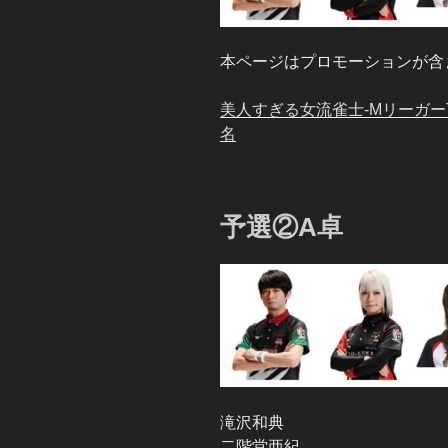
本ページはプロモーションが含
美人すぎる女流雀士-MリーガーT
名
予選②A卓
滝沢和典
二階堂亜紀