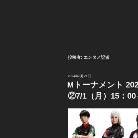
投稿者:
エンタメ記者
投
2024年6月21日
稿
Mトーナメント 20
日:
②7/1（月）15：00