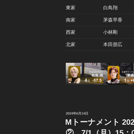
東家
白鳥翔
南家
茅森早香
西家
小林剛
北家
本田朋広
投
2024年6月14日
稿
Mトーナメント 20
日:
② 7/1（月）15：