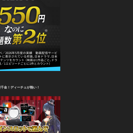
攫千金！ディーチェが熱い！