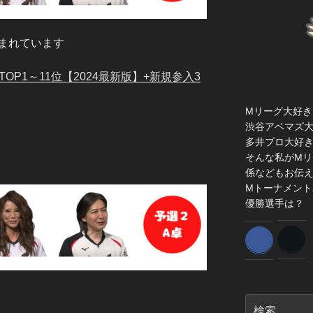
まれています
OP1～11位【2024最新版】+新規参入3
Mリーグ大好き
渋谷アベマズ
多井プロ大好
そんな私がMリ
係などもお伝
Mトーナメント
優勝選手は？
検