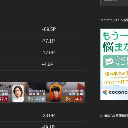
索:
ココナラ占い ＆お
+89.5P
-77.1P
-17.0P
+4.6P
-23.0P
U-NEXT31日間
-49.1P