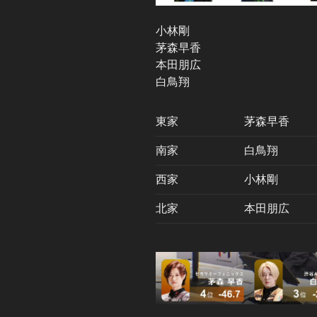
小林剛
茅森早香
本田朋広
白鳥翔
東家
茅森早香
南家
白鳥翔
西家
小林剛
北家
本田朋広