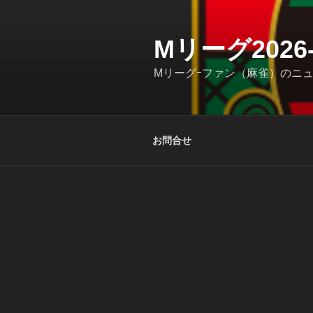
コ
ン
テ
Mリーグ202
ン
Mリーグｰファン（麻雀）のニ
ツ
へ
ス
キ
お問合せ
ッ
プ