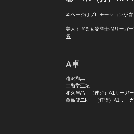
本ページはプロモーションが含
美人すぎる女流雀士-MリーガーT
名
A卓
滝沢和典
二階堂亜紀
和久津晶 （連盟）A1リーガー
藤島健二郎 （連盟）A1リー