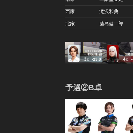
西家
滝沢和典
北家
藤島健二郎
予選②B卓