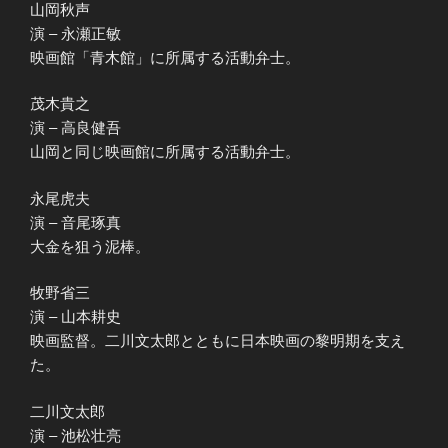
山岡秋声
演 – 永瀬正敏
映画館「青木館」に所属する活動弁士。
茂木貴之
演 – 高良健吾
山岡と同じ映画館に所属する活動弁士。
永尾虎夫
演 – 音尾琢真
大金を狙う泥棒。
牧野省三
演 – 山本耕史
映画監督。二川文太郎とともに日本映画の黎明期を支え
た。
二川文太郎
演 – 池松壮亮