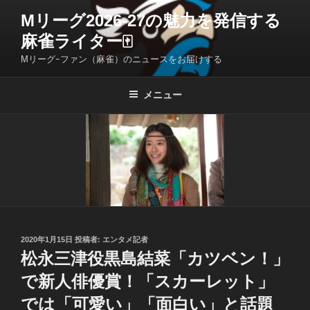
コ
Mリーグ2026-27の魅力を発信する
ン
麻雀ライター🀄️
テ
ン
Mリーグｰファン（麻雀）のニュースをお届けする
ツ
へ
メニュー
ス
キ
ッ
プ
投
2020年1月15日
投稿者:
エンタメ記者
稿
松永三津役黒島結菜「カツベン！」
日:
で新人俳優賞！「スカーレット」
では「可愛い」「面白い」と話題