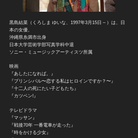
黒島結菜（くろしま ゆいな、1997年3月15日 – ）は、日
本の女優。
沖縄県糸満市出身
日本大学芸術学部写真学科中退
ソニー・ミュージックアーティスツ所属
映画
『あしたになれば。』
『プリンシパル〜恋する私はヒロインですか？〜』
『十二人の死にたい子どもたち』
『カツベン!』
テレビドラマ
『マッサン』
『戦後70年 一番電車が走った』
『時をかける少女』