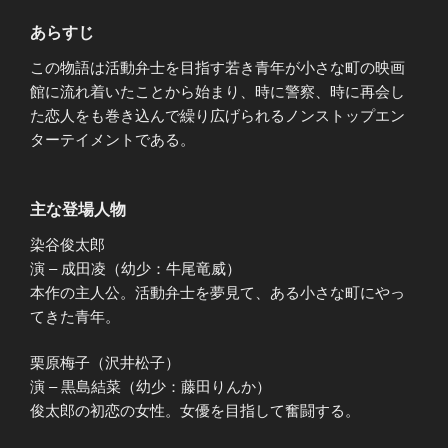
あらすじ
この物語は活動弁士を目指す若き青年が小さな町の映画
館に流れ着いたことから始まり、時に警察、時に再会し
た恋人をも巻き込んで繰り広げられるノンストップエン
ターテイメントである。
主な登場人物
染谷俊太郎
演 – 成田凌（幼少：牛尾竜威）
本作の主人公。活動弁士を夢見て、ある小さな町にやっ
てきた青年。
栗原梅子（沢井松子）
演 – 黒島結菜（幼少：藤田りんか）
俊太郎の初恋の女性。女優を目指して奮闘する。