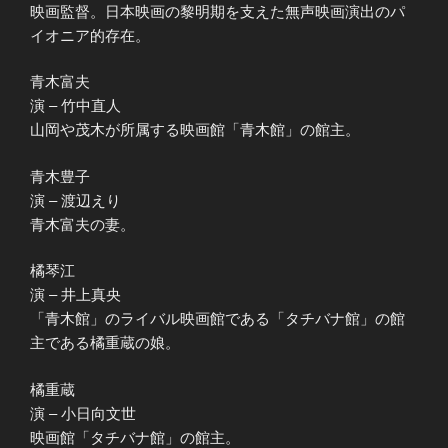
映画監督。日本映画の黎明期を支えた無声映画演出のパ
イオニア的存在。
青木富夫
演 – 竹中直人
山岡や茂木が所属する映画館「青木館」の館主。
青木豊子
演 – 渡辺えり
青木富夫の妻。
橘琴江
演 – 井上真央
「青木館」のライバル映画館である「タチバナ館」の館
主である橘重蔵の娘。
橘重蔵
演 – 小日向文世
映画館「タチバナ館」の館主。