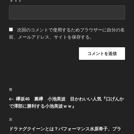
次回のコメントで使用するためブラウザーに自分の名
前、メールアドレス、サイトを保存する。
投
前
前
稿
の
欅坂46 裏欅 小池美波 目かわいい人気『口げんか
ナ
投
で澤部に勝利する小池美波ｗｗ』
ビ
稿
ゲ
次
次
の
ー
ドラァグクイーンとは？パフォーマンス水原希子、ブラ