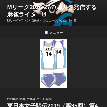
コ
Mリーグ2026-27の魅力を発信する
ン
麻雀ライター🀄️
テ
ン
Mリーグｰファン（麻雀）のニュースをお届けする
ツ
へ
メニュー
ス
キ
ッ
プ
投
2019年11月10日
投稿者:
エンタメ記者
稿
東日本女子駅伝2019（第35回）第4