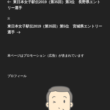
の
東日本女子駅伝2019（第35回）第3位 長野県エント
ナ
投
リー選手
ビ
稿
ゲ
次
次
の
ー
東日本女子駅伝2019（第35回）第5位 宮城県エントリー
投
シ
選手
稿
ョ
ン
本ページはプロモーション（広告）が含まれています
プロフィール