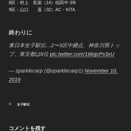
8区：村上 彩楽（14）稲田中 3年
9区：山口 遥（32）AC・KITA
終わりに
東日本女子駅伝…2〜3区中継点、神奈川県トッ
プ、東京都は8位
pic.twitter.com/16kqcPs3xU
— sparklecarp (@sparklecarp1)
November 10,
2019
カ
女子駅伝
テ
ゴ
リ
ー
コメントを残す