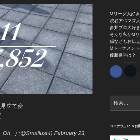
Mリーグ大好き
渋谷アベマズ
多井プロ大好
そんな私がMリ
係などもお伝
Mトーナメント
優勝選手は？
検
お見立て会
索:
V
ココナラ占い ＆お
h_ ) (@Smallust4)
February 23,