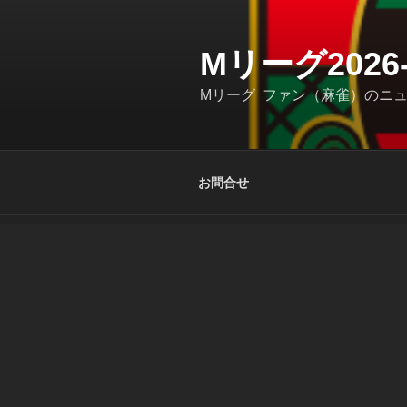
コ
ン
テ
Mリーグ202
ン
Mリーグｰファン（麻雀）のニ
ツ
へ
ス
キ
お問合せ
ッ
プ