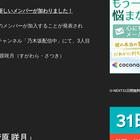
の新しいメンバーが加わりました！
人のメンバーが加入することが発表され
beチャンネル「乃木坂配信中」にて、3人目
菅原咲月（すがわら・さつき）
U-NEXT31日間
菅原 咲月」