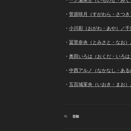
・
一ノ瀬美空（いちのせ・みく
・
菅原咲月（すがわら・さつき
・
小川彩（おがわ・あや）／千
・
冨里奈央（とみさと・なお）
・
奥田いろは（おくだ・いろは
・
中西アルノ（なかなし・ある
・
五百城茉央（いおき・まお）
カ
芸能
テ
ゴ
リ