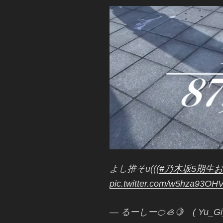
よし推そu(((
#乃木坂5期生
pic.twitter.com/w5hza93OH
— るーしー🍊🦪🍋 ( Yu_Gi_O