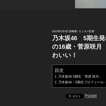
投
2022年2月4日
投稿者:
エンタメ記者
稿
乃木坂46 5期生
日:
の16歳・菅原咲月
わいい！
目次
乃木坂46 5期生「菅原 咲月」
乃木坂46・5期生プロフィール
Pocket