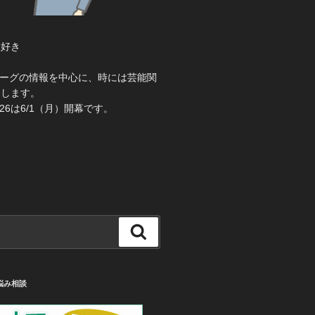
大好き
き
ーグの情報を中心に、時には芸能関
えします。
26は6/1（月）開幕です。
検
索
悩み相談