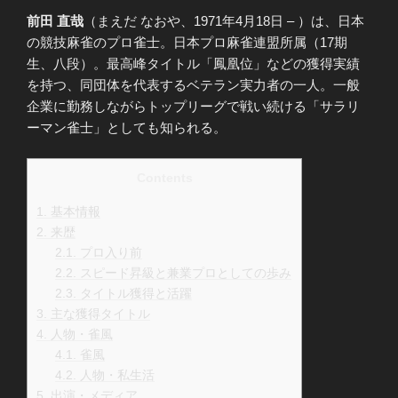
前田 直哉
（まえだ なおや、1971年4月18日 – ）は、日本
の競技麻雀のプロ雀士。日本プロ麻雀連盟所属（17期
生、八段）。最高峰タイトル「鳳凰位」などの獲得実績
を持つ、同団体を代表するベテラン実力者の一人。一般
企業に勤務しながらトップリーグで戦い続ける「サラリ
ーマン雀士」としても知られる。
Contents
1.
基本情報
2.
来歴
2.1.
プロ入り前
2.2.
スピード昇級と兼業プロとしての歩み
2.3.
タイトル獲得と活躍
3.
主な獲得タイトル
4.
人物・雀風
4.1.
雀風
4.2.
人物・私生活
5.
出演・メディア