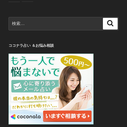
検
検
索
索:
ココナラ占い ＆お悩み相談