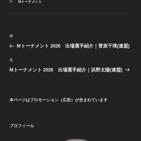
カ
Mトーナメント
テ
ゴ
リ
ー
投
前
前
稿
の
Mトーナメント 2026 出場選手紹介｜菅原千瑛(連盟)
ナ
投
ビ
稿
次
次
ゲ
の
Mトーナメント 2026 出場選手紹介｜浜野太陽(連盟)
投
ー
稿
シ
ョ
本ページはプロモーション（広告）が含まれています
ン
プロフィール