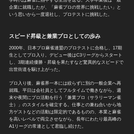
企業に就職したが、「麻雀プロの世界に挑戦したい」と
いう思いから一度退社し、プロテストに挑戦した。
スピード昇級と兼業プロとしての歩み
2000年、日本プロ麻雀連盟のプロテストに合格し、17期
生としてプロ入り。デビュー後はC3リーグからスタート
し、3期連続優勝・昇級を果たすなど驚異的なスピードで
出世街道を駆け上がった。
プロ入り後、麻雀界一本には絞らずに別の一般企業へ再
就職。平日は会社員としてフルタイムで働きながら、週
末や夜間にプロ活動を行う「兼業プロ（サラリーマン雀
士）」のスタイルを確立する。仕事との兼ね合いから地
方ゲストなどの活動は限定的であるものの、本業と麻雀
を高いレベルで両立させながら、長年にわたり最高峰の
A1リーグの常連として君臨し続けた。