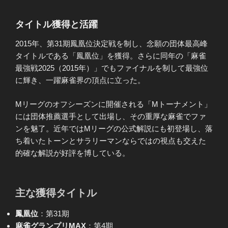
タイトル獲得と活躍
2015年、第31期鳳凰位決定戦を制し、念願の団体最高峰
タイトルである「鳳凰位」を獲得。さらに同年の「麻雀
最強戦2025（2015年）」でもファイナルを制して最強位
に輝き、一躍麻雀界の頂点に立った。
Mリーグのオフシーズンに開催される「Mトーナメント」
には団体推薦選手として出場し、その重厚な麻雀でファ
ンを魅了。近年ではMリーグの公式解説にも初登場し、落
ち着いたトーンとサラリーマンならではの視点も交えた
的確な解説が好評を博している。
主な獲得タイトル
鳳凰位
：第31期
麻雀グランプリMAX
：第4期