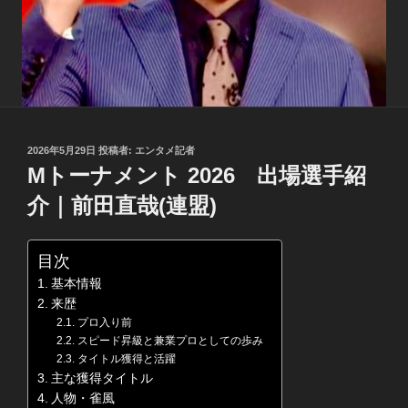
投
2026年5月29日
投稿者:
エンタメ記者
稿
Mトーナメント 2026 出場選手紹
日:
介｜前田直哉(連盟)
目次
基本情報
来歴
プロ入り前
スピード昇級と兼業プロとしての歩み
タイトル獲得と活躍
主な獲得タイトル
人物・雀風