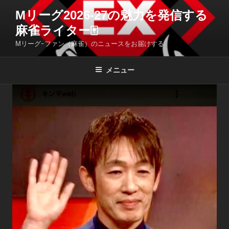
コ
Mリーグ2026-27の魅力を発信する
ン
麻雀ライター🀄️
テ
ン
Mリーグｰファン（麻雀）のニュースをお届けする
ツ
へ
メニュー
ス
キ
ッ
プ