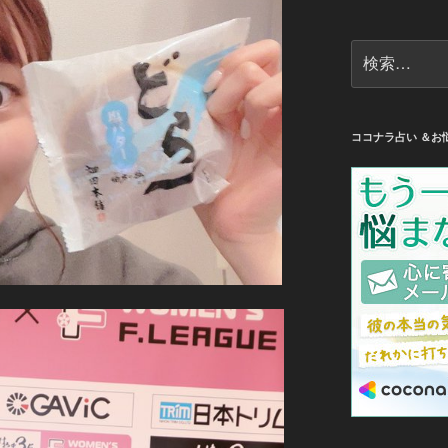
検
索:
ココナラ占い ＆お