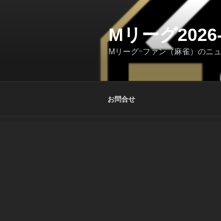
コ
ン
テ
Mリーグ202
ン
Mリーグｰファン（麻雀）のニ
ツ
へ
ス
キ
お問合せ
ッ
プ