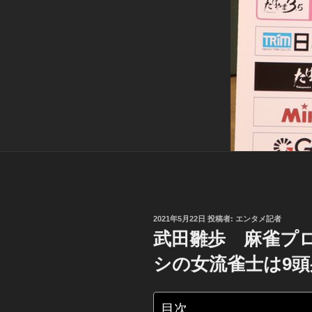
投
2021年5月22日
投稿者:
エンタメ記者
稿
武田雛歩 麻雀プ
日:
シの女流雀士は9
目次