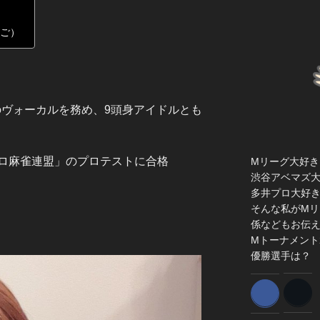
んご）
のヴォーカルを務め、9頭身アイドルとも
ロ麻雀連盟」のプロテストに合格
Mリーグ大好き
渋谷アベマズ
多井プロ大好
そんな私がMリ
係などもお伝
Mトーナメント
優勝選手は？