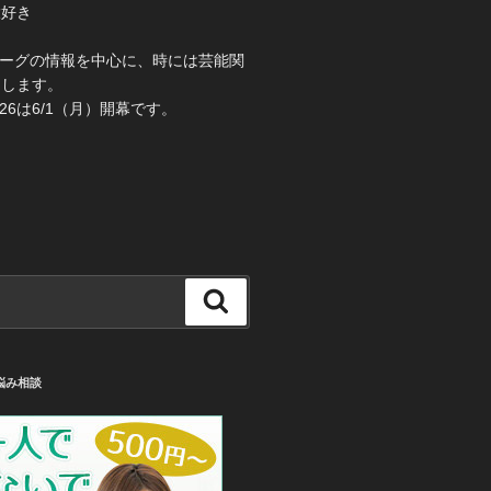
大好き
き
ーグの情報を中心に、時には芸能関
えします。
26は6/1（月）開幕です。
検
索
悩み相談