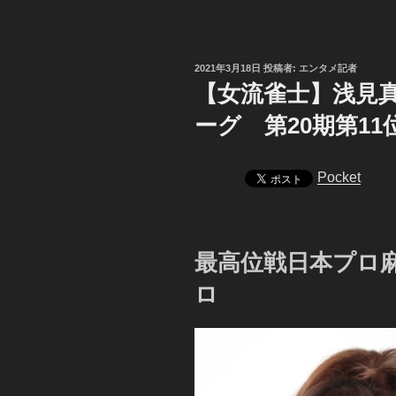
投
2021年3月18日
投稿者:
エンタメ記者
稿
【女流雀士】浅見真
日:
ーグ 第20期第11
Pocket
最高位戦日本プロ
ロ