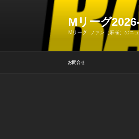
コ
ン
テ
Mリーグ202
ン
Mリーグｰファン（麻雀）のニ
ツ
へ
ス
キ
お問合せ
ッ
プ