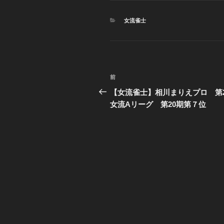
カ
女流雀士
テ
ゴ
リ
ー
投
前
前
稿
の
【女流雀士】相川まりえプロ 第2
投
女流Aリーグ 第20期第７位
ナ
稿
ビ
ゲ
ー
シ
ョ
ン