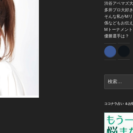
渋谷アベマズ
多井プロ大好
そんな私がMリ
係などもお伝
Mトーナメント
優勝選手は？
検
索:
ココナラ占い ＆お