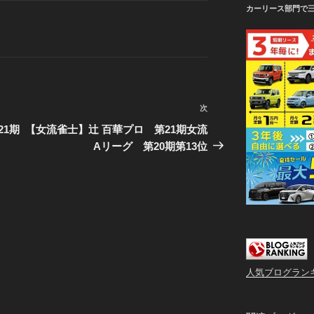
カーリース部門で
次
次
の
1期
【女流雀士】辻 百華プロ 第21期女流
投
Aリーグ 第20期第13位
稿
人気ブログラン