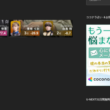
索:
ココナラ占い ＆お
U-NEXT31日間