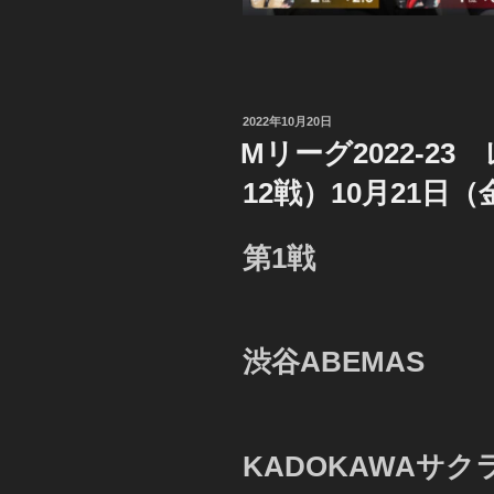
投
2022年10月20日
稿
Mリーグ2022-2
日:
12戦）10月21日
第1戦
渋谷ABEMAS
KADOKAWAサク