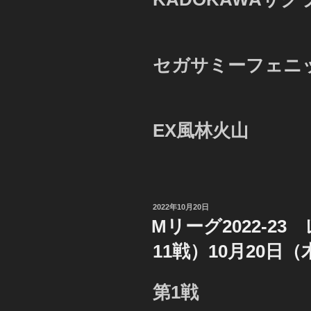
セガサミーフェニ
EX風林火山
投
2022年10月20日
稿
Mリーグ2022-2
日:
11戦）10月20日
第1戦