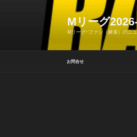
コ
ン
テ
Mリーグ202
ン
Mリーグｰファン（麻雀）のニ
ツ
へ
ス
キ
お問合せ
ッ
プ