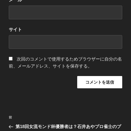
サイト
次回のコメントで使用するためブラウザーに自分の名
前、メールアドレス、サイトを保存する。
投
前
前
稿
の
第18回女流モンド杯優勝者は？石井あやプロ雀士のプ
ナ