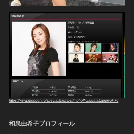
https://www.mondotv.jp/special/member/mpl-officialdata/izumiyukiko
和泉由希子プロフィール