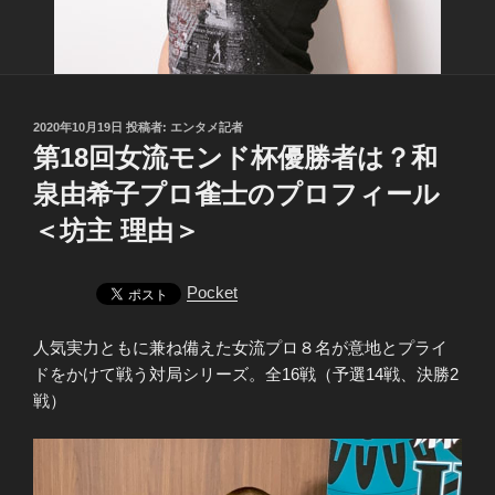
投
2020年10月19日
投稿者:
エンタメ記者
稿
第18回女流モンド杯優勝者は？和
日:
泉由希子プロ雀士のプロフィール
＜坊主 理由＞
Pocket
人気実力ともに兼ね備えた女流プロ８名が意地とプライ
ドをかけて戦う対局シリーズ。全16戦（予選14戦、決勝2
戦）