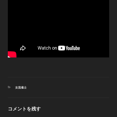
カ
女流雀士
テ
ゴ
リ
ー
コメントを残す