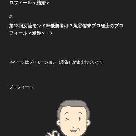
投
ロフィール＜結婚＞
ビ
稿
ゲ
次
次
の
ー
第18回女流モンド杯優勝者は？魚谷侑未プロ雀士のプロ
投
シ
フィール＜愛称＞
稿
ョ
ン
本ページはプロモーション（広告）が含まれています
プロフィール