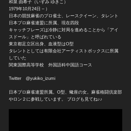
和泉 由希子（いずみ ゆきこ）
1979年10月24日 – ）
日本の競技麻雀のプロ雀士、レースクイーン、タレント
日本プロ麻雀連盟に所属、現在四段
キャッチフレーズは冷静に対局を進めることから「アイ
スドール」と呼ばれている
東京都足立区出身、血液型はO型
タレントとしては有限会社アーティストボックスに所属
していた
関東国際高等学校 外国語科中国語コース
Twitter @yukiko_izumi
日本プロ麻雀連盟所属。O型、蠍座の女。麻雀格闘倶楽部
やロン２に参戦しています。 ブログも見てね♪♪