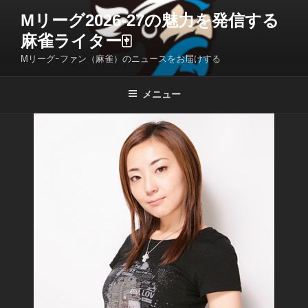
コ
Mリーグ2026-27の魅力を発信する
ン
麻雀ライター🀄️
テ
ン
Mリーグｰファン（麻雀）のニュースをお届けする
ツ
へ
メニュー
ス
キ
ッ
プ