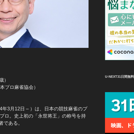
U-NEXT31日間
2歳）
日本プロ麻雀協会）
4年3月12日 – ）は、日本の競技麻雀のプ
定プロ。史上初の「永世将王」の称号を持
者である。