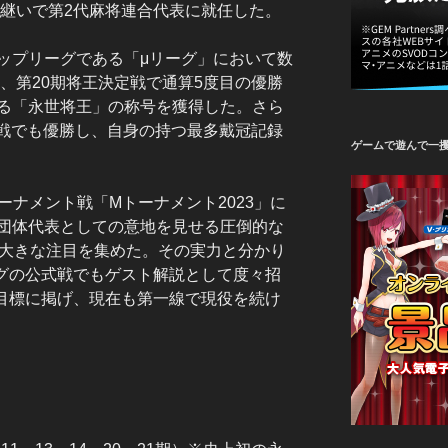
を継いで第2代麻将連合代表に就任した。
ップリーグである「μリーグ」において数
年、第20期将王決定戦で通算5度目の優勝
る「永世将王」の称号を獲得した。さら
決定戦でも優勝し、自身の持つ最多戴冠記録
ゲームで遊んで一
トーナメント戦「Mトーナメント2023」に
団体代表としての意地を見せる圧倒的な
、大きな注目を集めた。その実力と分かり
グの公式戦でもゲスト解説として度々招
目標に掲げ、現在も第一線で現役を続け