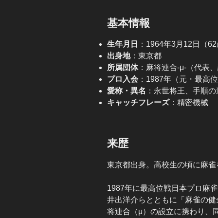
基本情報
生年月日
：1964年3月12日（6
出身地
：東京都
所属団体
：麻将連合-μ-（代表
プロ入会
：1987年（元・最高
愛称・異名
：永世将王、手順の
キャッチフレーズ
：精密機械
来歴
東京都出身。高校生の頃に麻雀
1987年に最高位戦日本プロ麻
井出洋介らとともに「麻雀の健
将連合（μ）の設立に携わり、