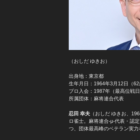
（おしだ ゆきお）
出身地：東京都
生年月日：1964年3月12日（6
プロ入会：1987年（最高位戦
所属団体：麻将連合代表
忍田 幸夫
（おしだ ゆきお、196
ロ雀士。麻将連合-μ-代表・認
つ、団体最高峰のベテラン実力