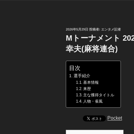
投
2026年5月29日
投稿者:
エンタメ記者
稿
Mトーナメント 2
日:
幸夫(麻将連合)
目次
選手紹介
基本情報
来歴
主な獲得タイトル
人物・雀風
Pocket