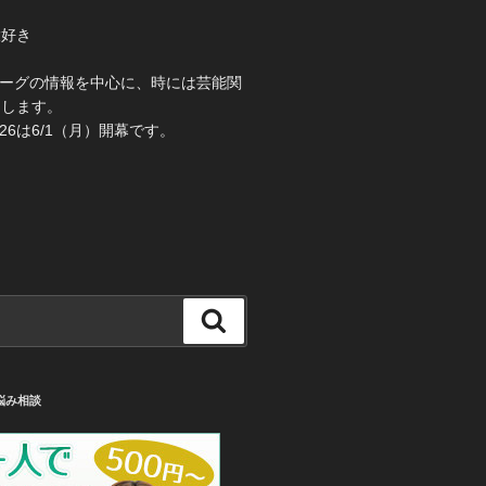
大好き
き
ーグの情報を中心に、時には芸能関
えします。
26は6/1（月）開幕です。
検
索
悩み相談