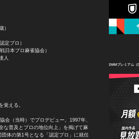
2歳）
、認定プロ）
位戦日本プロ麻雀協会）
達人
DMMプレミアム（D
を覚える。
雀協会（当時）でプロデビュー。1997年、
全な普及とプロの地位向上」を掲げて麻
同団体の第1号となる「認定プロ」に就任