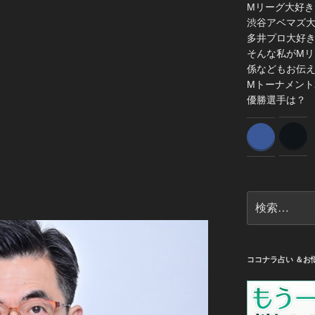
Mリーグ大好き
渋谷アベマズ
多井プロ大好
そんな私がMリ
係などもお伝
Mトーナメント
優勝選手は？
検
索:
ココナラ占い ＆お