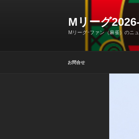
コ
ン
テ
Mリーグ202
ン
Mリーグｰファン（麻雀）のニ
ツ
へ
ス
キ
お問合せ
ッ
プ