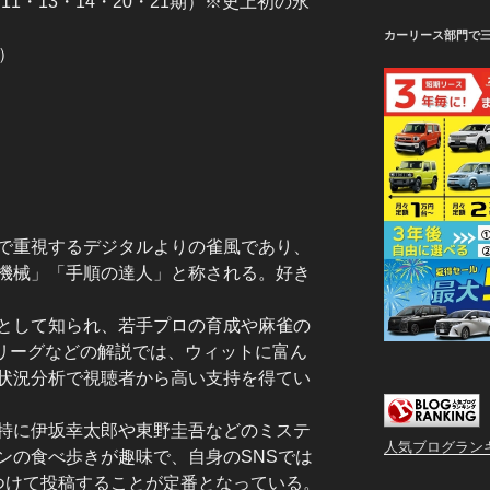
11・13・14・20・21期）※史上初の永
カーリース部門で
期）
で重視するデジタルよりの雀風であり、
機械」「手順の達人」と称される。好き
として知られ、若手プロの育成や麻雀の
リーグなどの解説では、ウィットに富ん
状況分析で視聴者から高い支持を得てい
特に伊坂幸太郎や東野圭吾などのミステ
人気ブログラン
ンの食べ歩きが趣味で、自身のSNSでは
つけて投稿することが定番となっている。