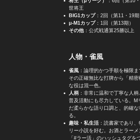
将王（μリーグ）
：6回（第10・
世将王
BIG1カップ
：2回（第11・19
μ-M1カップ
：1回（第13期）
その他
：公式戦通算25勝以上
人物・雀風
雀風
：論理的かつ手順を極限ま
その正確無比な打牌から「精密
な役は混一色。
人柄
：非常に温和で丁寧な人柄
普及活動にも尽力している。M
だ柔らかな語り口調と、的確な
る。
趣味・私生活
：読書家であり、
リー小説を好む。お酒とラーメ
「#ラー活」のハッシュタグを