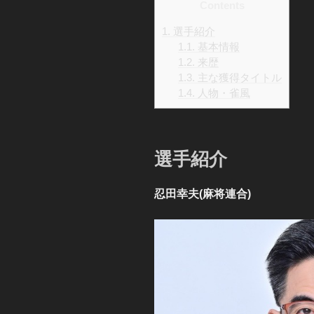
Contents
1.
選手紹介
1.1.
基本情報
1.2.
来歴
1.3.
主な獲得タイトル
1.4.
人物・雀風
選手紹介
忍田幸夫(麻将連合)