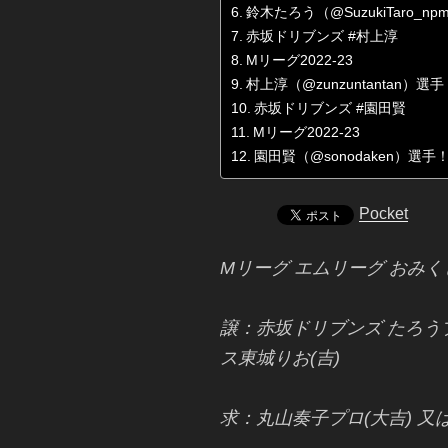
鈴木たろう（@SuzukiTaro_n
赤坂ドリブンズ #村上淳
Mリーグ2022-23
村上淳（@zunzuntantan）選手
赤坂ドリブンズ #園田賢
Mリーグ2022-23
園田賢（@sonodaken）選手
Pocket
Mリーグ エムリーグ おみく
譲：赤坂ドリブンズ たろ
ス東城りお(吉)
求：丸山奏子プロ(大吉) 又