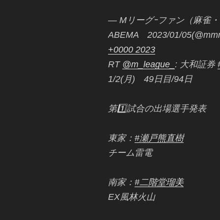
— Mリーグｰファン（麻
ABEMA 2023/01/05(@mm
+0000 2023
RT
@m_league_
: 大和証券
1/2(月) 49日目/94日
第1️⃣試合の出場選手発表
東家：
#瀬戸熊直樹
チーム雷電
南家：
#二階堂瑠美
EX風林火山