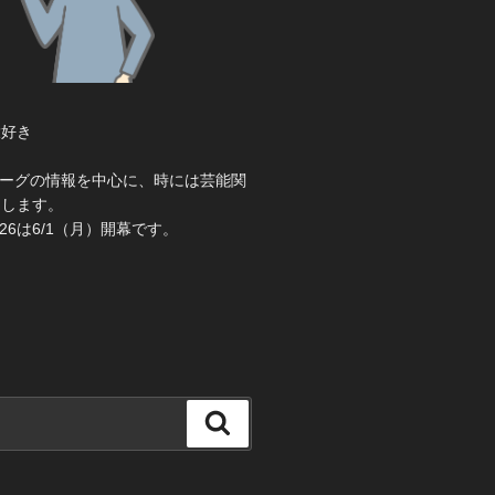
大好き
き
ーグの情報を中心に、時には芸能関
えします。
26は6/1（月）開幕です。
検
索