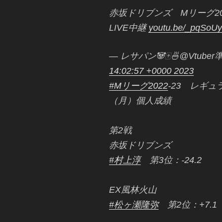
赤坂ドリブンズ Mリーグ20
LIVE中継
youtu.be/_pqSoU
— レサパン🐼🀄🍜@Vtuber
14:02:57 +0000 2023
#Mリーグ2022
-23 レギュ
（月）個人成績
第2戦
赤坂ドリブンズ
#村上淳
第3位：-24.2
EX風林火山
#松ヶ瀬隆弥
第2位：+7.1