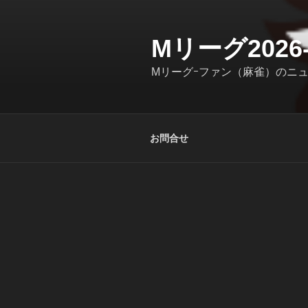
コ
ン
テ
Mリーグ202
ン
Mリーグｰファン（麻雀）のニ
ツ
へ
ス
キ
お問合せ
ッ
プ