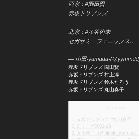
西家：
#園田賢
赤坂ドリブンズ
北家：
#魚谷侑未
セガサミーフェニックス…
— 山田-yamada-(@yymmdd
赤坂ドリブンズ 園田賢
赤坂ドリブンズ 村上淳
赤坂ドリブンズ 鈴木たろう
赤坂ドリブンズ 丸山奏子
Contents
1.
赤坂ドリブンズ #丸山奏子
2.
Mリーグ2022-23
3.
丸山奏子（@pinpin_maruk