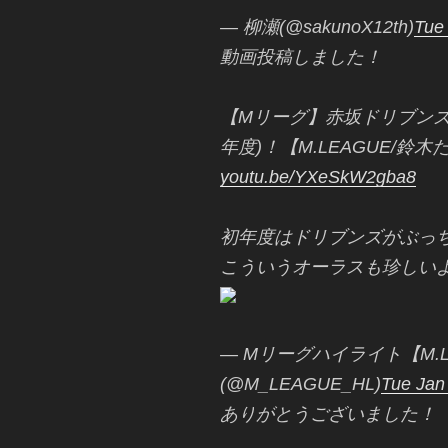
— 柳瀬(@sakunoX12th)
Tue
動画投稿しました！
【Mリーグ】赤坂ドリブンズ、
年度)！【M.LEAGUE/鈴
youtu.be/YXeSkW2gba8
初年度はドリブンズがぶっ
こういうオーラスも珍しい
— Mリーグハイライト【M.
(@M_LEAGUE_HL)
Tue Jan
ありがとうございました！