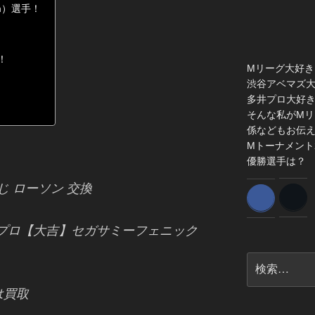
pm）選手！
！
Mリーグ大好き
渋谷アベマズ
多井プロ大好
！
そんな私がMリ
係などもお伝
Mトーナメント
優勝選手は？
じ ローソン 交換
うプロ【大吉】セガサミーフェニック
検
索:
は買取