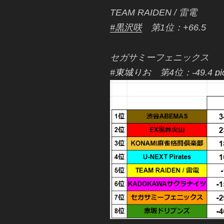
TEAM RAIDEN / 雷電
#黒沢咲
第1位：+66.5
セガサミーフェニックス
#東城りお
第4位：-49.4
pi