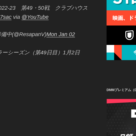
22-23 第49・50戦 クラブハウス
y7sac
via
@YouTube
準備中(@ResapanV)
Mon Jan 02
ラーシーズン（第49日目）1月2日
DMMプレミアム（D