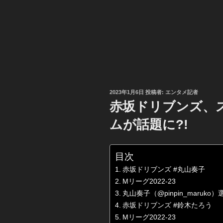
投
2023年1月6日
投稿者:
エンタメ記者
稿
赤坂ドリブンズ、
日:
ムが話題に?!
目次
赤坂ドリブンズ #丸山奏子
Mリーグ2022-23
丸山奏子（@pinpin_maruko
赤坂ドリブンズ #鈴木たろう
Mリーグ2022-23