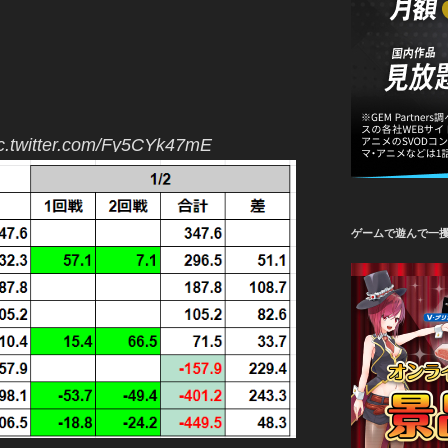
c.twitter.com/Fy5CYk47mE
ゲームで遊んで一