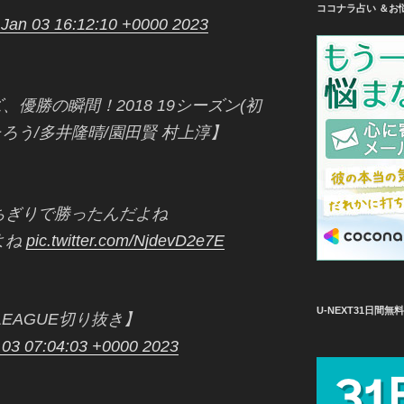
ココナラ占い ＆お
 Jan 03 16:12:10 +0000 2023
優勝の瞬間！2018 19シーズン(初
木たろう/多井隆晴/園田賢 村上淳】
ちぎりで勝ったんだよね
よね
pic.twitter.com/NjdevD2e7E
U-NEXT31日間
LEAGUE切り抜き】
 03 07:04:03 +0000 2023