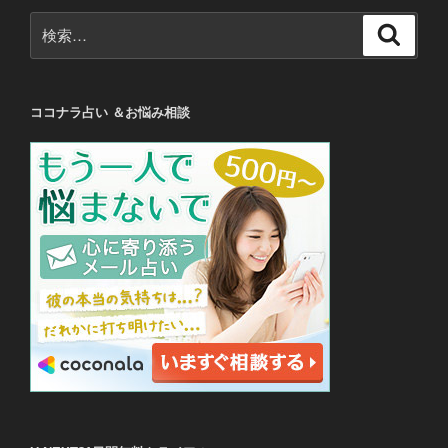
検
検
索
索:
ココナラ占い ＆お悩み相談