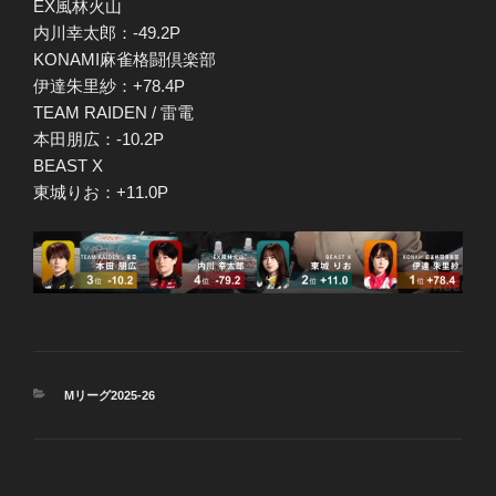
EX風林火山
内川幸太郎：-49.2P
KONAMI麻雀格闘倶楽部
伊達朱里紗：+78.4P
TEAM RAIDEN / 雷電
本田朋広：-10.2P
BEAST X
東城りお：+11.0P
カ
Mリーグ2025-26
テ
ゴ
リ
ー