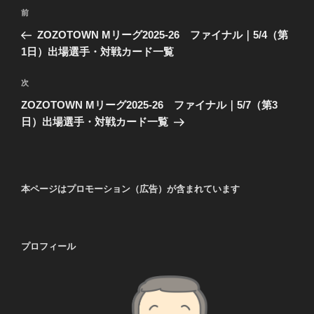
投
前
前
稿
の
ZOZOTOWN Mリーグ2025-26 ファイナル｜5/4（第
ナ
投
1日）出場選手・対戦カード一覧
ビ
稿
ゲ
次
次
の
ー
ZOZOTOWN Mリーグ2025-26 ファイナル｜5/7（第3
投
シ
日）出場選手・対戦カード一覧
稿
ョ
ン
本ページはプロモーション（広告）が含まれています
プロフィール