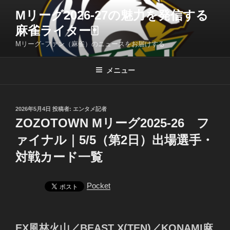
コ
Mリーグ2026-27の魅力を発信する
ン
麻雀ライター🀄️
テ
ン
Mリーグｰファン（麻雀）のニュースをお届けする
ツ
へ
メニュー
ス
キ
ッ
投
2026年5月4日
投稿者:
エンタメ記者
プ
稿
ZOZOTOWN Mリーグ2025-26 フ
日:
ァイナル｜5/5（第2日）出場選手・
対戦カード一覧
Pocket
EX風林火山／BEAST X(TEN)／KONAMI麻