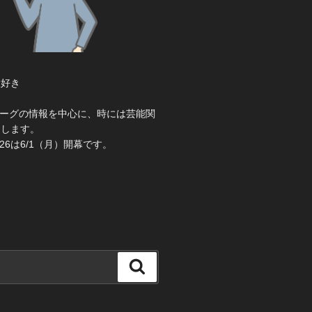
大好き
き
ーグの情報を中心に、時には芸能関
えします。
26は6/1（月）開幕です。
検
索