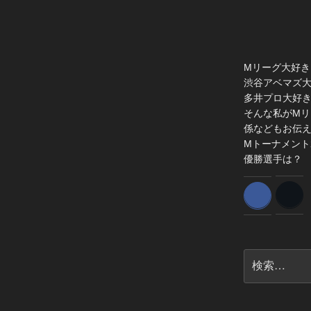
Mリーグ大好き
渋谷アベマズ
多井プロ大好
そんな私がMリ
係などもお伝
Mトーナメント
優勝選手は？
検
索: