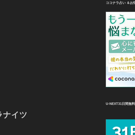
ココナラ占い ＆お
U-NEXT31日間
ラナイツ