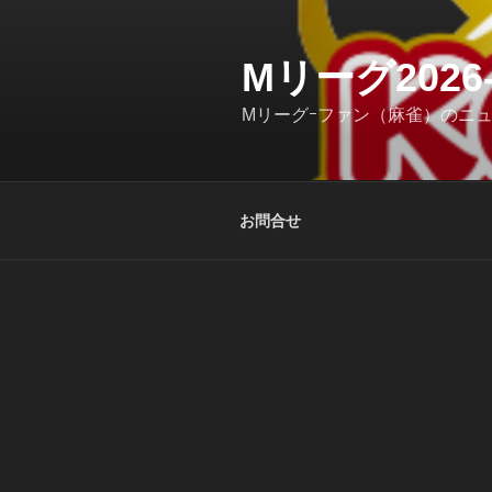
コ
ン
テ
Mリーグ202
ン
Mリーグｰファン（麻雀）のニ
ツ
へ
ス
キ
お問合せ
ッ
プ