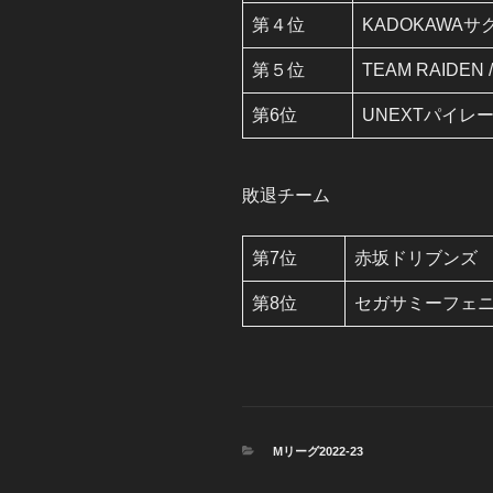
第４位
KADOKAWA
第５位
TEAM RAIDEN 
第6位
UNEXTパイレ
敗退チーム
第7位
赤坂ドリブンズ
第8位
セガサミーフェ
カ
Mリーグ2022-23
テ
ゴ