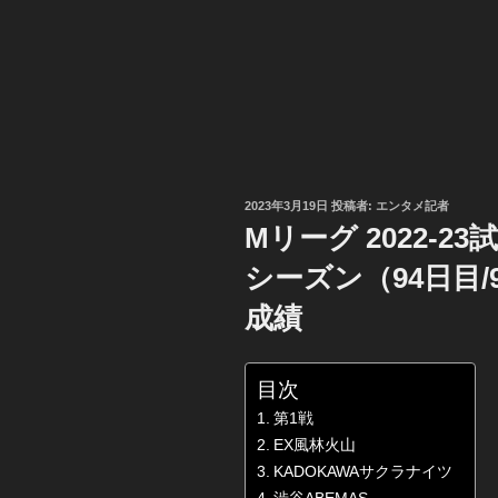
投
2023年3月19日
投稿者:
エンタメ記者
稿
Mリーグ 2022-
日:
シーズン（94日目/
成績
目次
第1戦
EX風林火山
KADOKAWAサクラナイツ